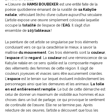
«
L’œuvre de
HAMSI BOUBEKER
est une entité faite de la
poésie quotidienne émanant de la ruralité de
sa Kabylie
natale
, véhiculant l’écho d’une culture aujourd’hui séculaire.
L’artiste expose une œuvre simplement colossale laquelle
occupe la
totalité
de l’espace de l’
EAG
. Il s’agit d’un
ensemble de
103 tableaux
!
La peinture de cet artiste se singularise par trois éléments
conduisant vers ce qui la caractérise le mieux, à savoir la
maîtrise
du mouvement
. Ces trois éléments sont la
couleur
,
l’
espace
et le
regard
. La
couleur
est une réminiscence de sa
Kabylie natale en ce sens qu’elle est la composante majeure
des vêtements des femmes de cette région. Il s’agit de
couleurs joyeuses et vivaces sans être aucunement criardes.
L’
espace
est le terrain sur lequel évoluent indistinctement les
personnages ainsi que les demeures et les animaux.
La toile
en est entièrement remplie
. Le but de cette démarche est
celui de donner un maximum de visibilité aux hommes et aux
choses dans un but de partage, ce qui provoque le sentiment
de continuité de l’œuvre. Elle ne se termine pas. Après
relecture de ses œuvres, l’artiste a découvert que tous les